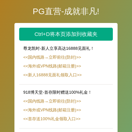
PG直营-成就非凡!
Ctrl+D将本页添加到收藏夹
尊龙凯时-新人立享高达16888见面礼！
<<国内线路→立即前往(防封)>>
<<海外或VPN线路(邮箱注册)>>
<<新人16888见面礼领取入口>>
918博天堂-首存限时赠送100%礼金！
<<国内线路→立即前往(防封)>>
<<海外或VPN线路(邮箱注册)>>
<<首存送100%礼金领取入口>>